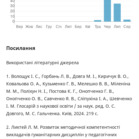
Посилання
Використані літературні джерела
1. Волощук І. С., Горбань Л. В., Довга М. І., Киричук В. О.,
Ковальова О. А., Кузьменко Г. В., Мелешко В. В., Міленіна
М. М., Поліхун Н. І., Постова К. Г., Онопченко Г. В.,
Онопченко О. В., Савченко Я. В., Сліпухіна І. А., Шевченко
І. М. Глосарій з наукової освіти / за наук. ред. О. С.
Довгого, М. С. Гальченка. Київ, 2024. 219 с.
2. Ликтей Л. М. Розвиток методичної компетентності
викладачів гуманітарних дисциплін у педагогічних