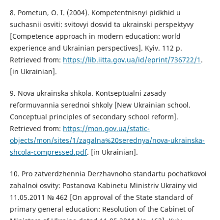
8. Pometun, O. I. (2004). Kompetentnisnyi pidkhid u
suchasnii osviti: svitovyi dosvid ta ukrainski perspektyvy
[Competence approach in modern education: world
experience and Ukrainian perspectives]. Kyiv. 112 p.
Retrieved from:
https://lib.iitta.gov.ua/id/eprint/736722/1
.
[in Ukrainian].
9. Nova ukrainska shkola. Kontseptualni zasady
reformuvannia serednoi shkoly [New Ukrainian school.
Conceptual principles of secondary school reform].
Retrieved from:
https://mon.gov.ua/static-
objects/mon/sites/1/zagalna%20serednya/nova-ukrainska-
shcola-compressed.pdf
. [in Ukrainian].
10. Pro zatverdzhennia Derzhavnoho standartu pochatkovoi
zahalnoi osvity: Postanova Kabinetu Ministriv Ukrainy vid
11.05.2011 № 462 [On approval of the State standard of
primary general education: Resolution of the Cabinet of