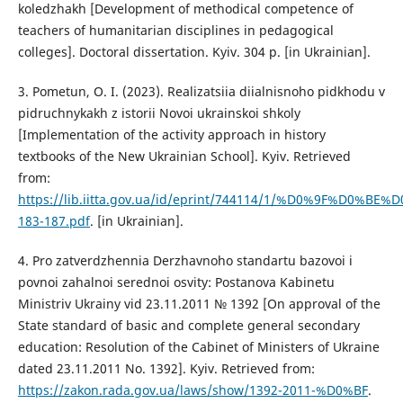
koledzhakh [Development of methodical competence of
teachers of humanitarian disciplines in pedagogical
colleges]. Doctoral dissertation. Kyiv. 304 p. [in Ukrainian].
3. Pometun, O. I. (2023). Realizatsiia diialnisnoho pidkhodu v
pidruchnykakh z istorii Novoi ukrainskoi shkoly
[Implementation of the activity approach in history
textbooks of the New Ukrainian School]. Kyiv. Retrieved
from:
https://lib.iitta.gov.ua/id/eprint/744114/1/%D0%9F%D0
183-187.pdf
. [in Ukrainian].
4. Pro zatverdzhennia Derzhavnoho standartu bazovoi i
povnoi zahalnoi serednoi osvity: Postanova Kabinetu
Ministriv Ukrainy vid 23.11.2011 № 1392 [On approval of the
State standard of basic and complete general secondary
education: Resolution of the Cabinet of Ministers of Ukraine
dated 23.11.2011 No. 1392]. Kyiv. Retrieved from:
https://zakon.rada.gov.ua/laws/show/1392-2011-%D0%BF
.