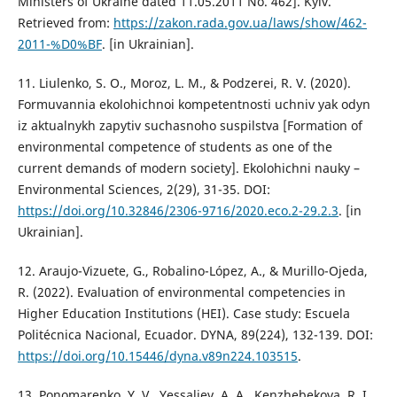
Ministers of Ukraine dated 11.05.2011 No. 462]. Kyiv.
Retrieved from:
https://zakon.rada.gov.ua/laws/show/462-
2011-%D0%BF
. [in Ukrainian].
11. Liulenko, S. O., Moroz, L. M., & Podzerei, R. V. (2020).
Formuvannia ekolohichnoi kompetentnosti uchniv yak odyn
iz aktualnykh zapytiv suchasnoho suspilstva [Formation of
environmental competence of students as one of the
current demands of modern society]. Ekolohichni nauky –
Environmental Sciences, 2(29), 31-35. DOI:
https://doi.org/10.32846/2306-9716/2020.eco.2-29.2.3
. [in
Ukrainian].
12. Araujo-Vizuete, G., Robalino-López, A., & Murillo-Ojeda,
R. (2022). Evaluation of environmental competencies in
Higher Education Institutions (HEI). Case study: Escuela
Politécnica Nacional, Ecuador. DYNA, 89(224), 132-139. DOI:
https://doi.org/10.15446/dyna.v89n224.103515
.
13. Ponomarenko, Y. V., Yessaliev, A. A., Kenzhebekova, R. I.,