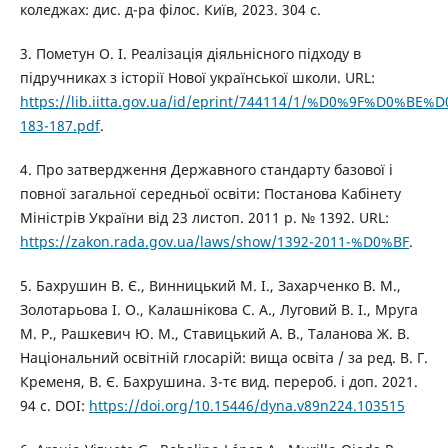
коледжах: дис. д-ра філос. Київ, 2023. 304 с.
3. Пометун О. І. Реалізація діяльнісного підходу в
підручниках з історії Нової української школи. URL:
https://lib.iitta.gov.ua/id/eprint/744114/1/%D0%9F%D0
183-187.pdf
.
4. Про затвердження Державного стандарту базової і
повної загальної середньої освіти: Постанова Кабінету
Міністрів України від 23 листоп. 2011 р. № 1392. URL:
https://zakon.rada.gov.ua/laws/show/1392-2011-%D0%BF
.
5. Бахрушин В. Є., Винницький М. І., Захарченко В. М.,
Золотарьова І. О., Калашнікова С. А., Луговий В. І., Мруга
М. Р., Рашкевич Ю. М., Ставицький А. В., Таланова Ж. В.
Національний освітній глосарій: вища освіта / за ред. В. Г.
Кременя, В. Є. Бахрушина. 3-тє вид. перероб. і доп. 2021.
94 с. DOI:
https://doi.org/10.15446/dyna.v89n224.103515