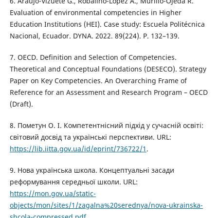
6. Araujo-Vizuete G., Robalino-López A., Murillo-Ojeda R.
Evaluation of environmental competencies in Higher
Education Institutions (HEI). Case study: Escuela Politécnica
Nacional, Ecuador. DYNA. 2022. 89(224). P. 132–139.
7. OECD. Definition and Selection of Competencies.
Theoretical and Conceptual Foundations (DESECO). Strategy
Paper on Key Competencies. An Overarching Frame of
Reference for an Assessment and Research Program – OECD
(Draft).
8. Пометун О. І. Компетентнісний підхід у сучасній освіті:
світовий досвід та українські перспективи. URL:
https://lib.iitta.gov.ua/id/eprint/736722/1
.
9. Нова українська школа. Концептуальні засади
реформування середньої школи. URL:
https://mon.gov.ua/static-
objects/mon/sites/1/zagalna%20serednya/nova-ukrainska-
shcola-compressed.pdf
.