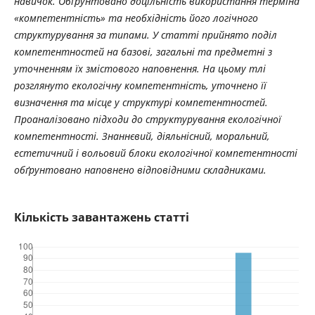
навичок. Обґрунтовано доцільність використання терміна
«компетентність» та необхідність його логічного
структурування за типами. У статті прийнято поділ
компетентностей на базові, загальні та предметні з
уточненням їх змістового наповнення. На цьому тлі
розглянуто екологічну компетентність, уточнено її
визначення та місце у структурі компетентностей.
Проаналізовано підходи до структурування екологічної
компетентності. Знаннєвий, діяльнісний, моральний,
естетичний і вольовий блоки екологічної компетентності
обґрунтовано наповнено відповідними складниками.
Кількість завантажень статті