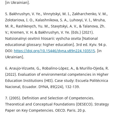
[in Ukrainian].
5. Bakhrushyn, V. Ye., Vinnytskyi, M. I., Zakharchenko, V. M.,
Zolotariova, I. O., Kalashnikova, S. A., Luhovyi, V. I., Mruha,
M. R., Rashkevych, Yu. M., Stavytskyi, A. V., & Talanova, Zh.
V.; Kremen, V. H. & Bakhrushyn, V. Ye. (Eds.) (2021).
Natsionalnyi osvitnii hlosarii: vyshcha osvita [National
educational glossary: higher education]. 3rd ed. Kyiv. 94 p.
DOI:
https://doi.org/10.15446/dyna.v89n224.103515
. [in
Ukrainian].
6. Araujo-Vizuete, G., Robalino-López, A., & Murillo-Ojeda, R.
(2022). Evaluation of environmental competencies in Higher
Education Institutions (HEI). Case study: Escuela Politécnica
Nacional, Ecuador. DYNA, 89(224), 132-139.
7. (2005). Definition and Selection of Competencies.
Theoretical and Conceptual Foundations (DESECO). Strategy
Paper on Key Competencies. OECD. Paris. 20 p.