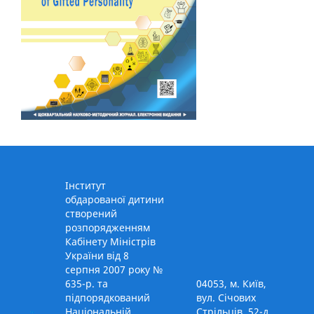
Інститут
обдарованої дитини
створений
розпорядженням
Кабінету Міністрів
України від 8
серпня 2007 року №
635-р. та
04053, м. Київ,
підпорядкований
вул. Січових
Національній
Стрільців, 52-д