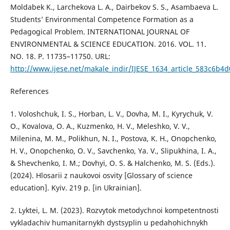
Moldabek K., Larchekova L. A., Dairbekov S. S., Asambaeva L.
Students’ Environmental Competence Formation as a
Pedagogical Problem. INTERNATIONAL JOURNAL OF
ENVIRONMENTAL & SCIENCE EDUCATION. 2016. VOL. 11.
NO. 18. P. 11735–11750. URL:
http://www.ijese.net/makale_indir/IJESE_1634_article_583c6b4
References
1. Voloshchuk, I. S., Horban, L. V., Dovha, M. I., Kyrychuk, V.
O., Kovalova, O. A., Kuzmenko, H. V., Meleshko, V. V.,
Milenina, M. M., Polikhun, N. I., Postova, K. H., Onopchenko,
H. V., Onopchenko, O. V., Savchenko, Ya. V., Slipukhina, I. A.,
& Shevchenko, I. M.; Dovhyi, O. S. & Halchenko, M. S. (Eds.).
(2024). Hlosarii z naukovoi osvity [Glossary of science
education]. Kyiv. 219 p. [in Ukrainian].
2. Lyktei, L. M. (2023). Rozvytok metodychnoi kompetentnosti
vykladachiv humanitarnykh dystsyplin u pedahohichnykh