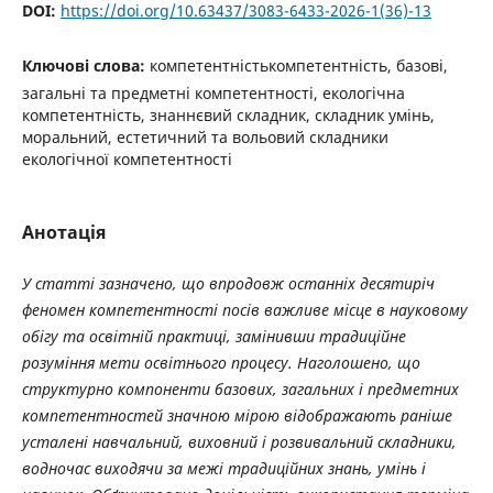
DOI:
https://doi.org/10.63437/3083-6433-2026-1(36)-13
Ключові слова:
компетентністькомпетентність, базові,
загальні та предметні компетентності, екологічна
компетентність, знаннєвий складник, складник умінь,
моральний, естетичний та вольовий складники
екологічної компетентності
Анотація
У статті зазначено, що впродовж останніх десятиріч
феномен компетентності посів важливе місце в науковому
обігу та освітній практиці, замінивши традиційне
розуміння мети освітнього процесу. Наголошено, що
структурно компоненти базових, загальних і предметних
компетентностей значною мірою відображають раніше
усталені навчальний, виховний і розвивальний складники,
водночас виходячи за межі традиційних знань, умінь і