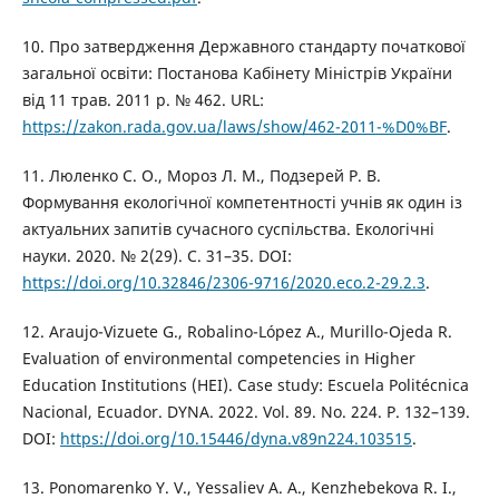
10. Про затвердження Державного стандарту початкової
загальної освіти: Постанова Кабінету Міністрів України
від 11 трав. 2011 р. № 462. URL:
https://zakon.rada.gov.ua/laws/show/462-2011-%D0%BF
.
11. Люленко С. О., Мороз Л. М., Подзерей Р. В.
Формування екологічної компетентності учнів як один із
актуальних запитів сучасного суспільства. Екологічні
науки. 2020. № 2(29). С. 31–35. DOI:
https://doi.org/10.32846/2306-9716/2020.eco.2-29.2.3
.
12. Araujo-Vizuete G., Robalino-López A., Murillo-Ojeda R.
Evaluation of environmental competencies in Higher
Education Institutions (HEI). Case study: Escuela Politécnica
Nacional, Ecuador. DYNA. 2022. Vol. 89. No. 224. P. 132–139.
DOI:
https://doi.org/10.15446/dyna.v89n224.103515
.
13. Ponomarenko Y. V., Yessaliev A. A., Kenzhebekova R. I.,