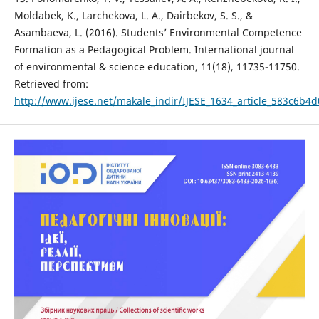
Moldabek, K., Larchekova, L. A., Dairbekov, S. S., &
Asambaeva, L. (2016). Students’ Environmental Competence
Formation as a Pedagogical Problem. International journal
of environmental & science education, 11(18), 11735-11750.
Retrieved from:
http://www.ijese.net/makale_indir/IJESE_1634_article_583c6b4