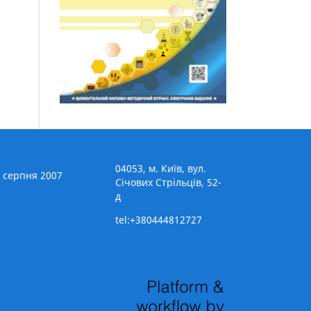
04053, м. Київ, вул.
8 серпня 2007
Січових Стрільців, 52-
д
tel:+380444812727