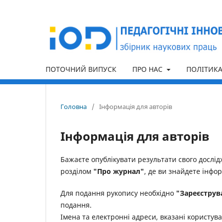
ПОТОЧНИЙ ВИПУСК
ПРО НАС
ПОЛІТИК
Головна
/
Інформація для авторів
Інформація для авторів
Бажаєте опублікувати результати свого дослі
розділом
"Про журнал"
, де ви знайдете інфо
Для подання рукопису необхідно
"Зареєструв
подання.
Імена та електронні адреси, вказані користув