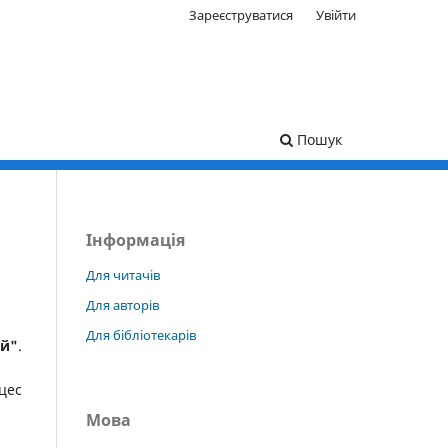
Зареєструватися
Увійти
Пошук
Інформація
Для читачів
Для авторів
Для бібліотекарів
ей"
.
цес
Мова