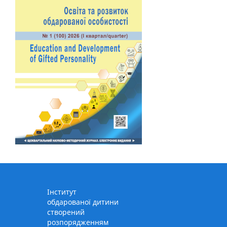
Інститут
обдарованої дитини
створений
розпорядженням