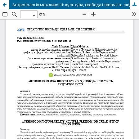
Антропологія можливості: культура, свобода і творчість людського буття